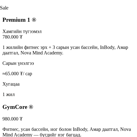
Sale
Premium 1
®
Хамгийн түгээмэл
780.000 ₮
1 жилийн фитнес эрх + 3 сарын усан бассейн, InBody, Амар
даатгал, Nova Mind Academy.
Сарын үнэлгээ
≈
65.000
₮
/ сар
Хугацаа
1 жил
GymCore
®
980.000 ₮
Фитнес, усан бассейн, иог болон InBody, Амар даатгал, Nova
Mind Academy — бүгдийг нэг багцад.