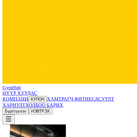
GymHub
НҮҮР ХУУДАС
КОМПАНИ
ХАМТРАГЧ ФИТНЕС
АСУУЛТ
КУПОН
ХАРИУЛТ
ХОЛБОО БАРИХ
Бүртгүүлэх
НЭВТРЭХ