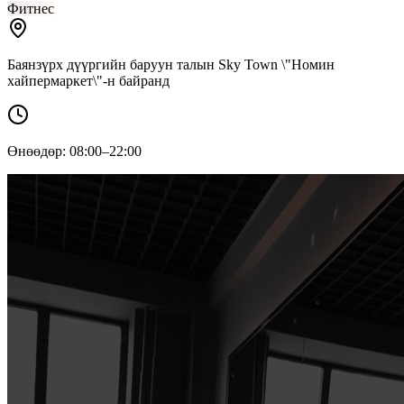
Фитнес
Баянзүрх дүүргийн баруун талын Sky Town \"Номин
хайпермаркет\"-н байранд
Өнөөдөр: 08:00–22:00