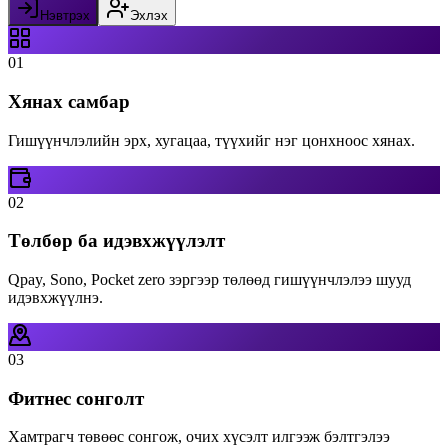
Нэвтрэх
Эхлэх
01
Хянах самбар
Гишүүнчлэлийн эрх, хугацаа, түүхийг нэг цонхноос хянах.
02
Төлбөр ба идэвхжүүлэлт
Qpay, Sono, Pocket zero зэргээр төлөөд гишүүнчлэлээ шууд
идэвхжүүлнэ.
03
Фитнес сонголт
Хамтрагч төвөөс сонгож, очих хүсэлт илгээж бэлтгэлээ