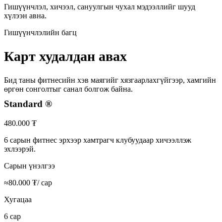
Гишүүнчлэл, хичээл, сануулгын чухал мэдээллийг шууд
хүлээн авна.
Гишүүнчлэлийн багц
Карт худалдан авах
Бид таны фитнесийн хэв маягийг хязгаарлахгүйгээр, хамгийн
өргөн сонголтыг санал болгож байна.
Standard
®
480.000 ₮
6 сарын фитнес эрхээр хамтрагч клубуудаар хичээллэж
эхлээрэй.
Сарын үнэлгээ
≈
80.000
₮
/ сар
Хугацаа
6 сар