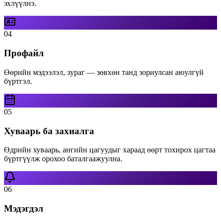
эхлүүлнэ.
04
Профайл
Өөрийн мэдээлэл, зураг — зөвхөн танд зориулсан аюулгүй
бүртгэл.
05
Хуваарь ба захиалга
Өдрийн хуваарь, ангийн цагуудыг хараад өөрт тохирох цагтаа
бүртгүүлж орохоо баталгаажуулна.
06
Мэдэгдэл