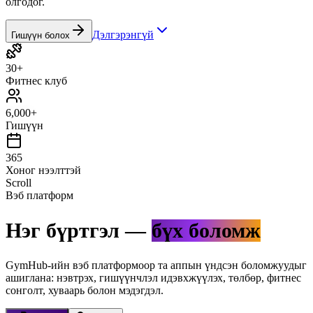
олгодог.
Дэлгэрэнгүй
Гишүүн болох
30+
Фитнес клуб
6,000+
Гишүүн
365
Хоног нээлттэй
Scroll
Вэб платформ
Нэг бүртгэл —
бүх боломж
GymHub-ийн вэб платформоор та аппын үндсэн боломжуудыг
ашиглана: нэвтрэх, гишүүнчлэл идэвхжүүлэх, төлбөр, фитнес
сонголт, хуваарь болон мэдэгдэл.