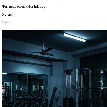
Фитнес
Бассейн
Иог
InBody
Хугацаа
1 жил