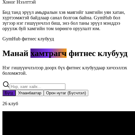
Хоног Нээлттэй
Бид танд эрүүл амьдралын хэв маягийг хамгийн уян хатан,
хүртээмжтэй байдлаар санал болгож байна. GymHub бол
зүгээр нэг гишүүнчлэл биш, энэ бол таны эрүүл мэнддээ
оруулж буй хамгийн том хөрөнгө оруулалт юм.
GymHub фитнес клубууд
Манай
хамтрагч
фитнес клубууд
Нэг гишүүнчлэлээр доорх бүх фитнес клубуудаар хичээллэх
боломжтой.
Бүгд
Улаанбаатар
Орон нутаг (Бүсчлэл)
26
клуб