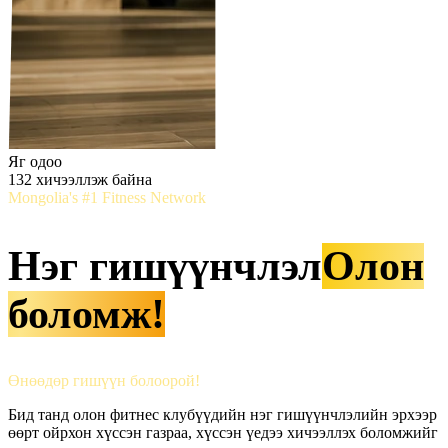
Яг одоо
133
хичээллэж байна
Mongolia's #1 Fitness Network
Нэг гишүүнчлэл
Олон
боломж!
Өнөөдөр гишүүн болоорой!
Бид танд олон фитнес клубүүдийн нэг гишүүнчлэлийн эрхээр
өөрт ойрхон хүссэн газраа, хүссэн үедээ хичээллэх боломжийг