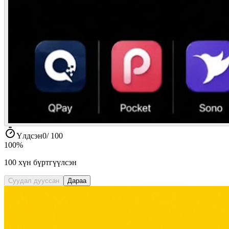
Үлдсэн
0
/
100
100
%
100
хүн бүртгүүлсэн
Суудал дууссан
Дараа